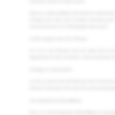
Activités nature et découverte
Dans un cadre idyllique, les enfants s’adonnero
Chaque jour sera une nouvelle aventure pour e
l’environnement et à développer leurs sens.
Un lien unique avec les chevaux
Au
ranch
, les chevaux sont au cœur de la vi
apprendront à les connaître. Cette proximité 
Partage et authenticité
La vie au ranch est rythmée par des moments de 
tisseront des liens forts avec les autres partic
Une expérience bienveillante
Dans un environnement bienveillant et sécuris