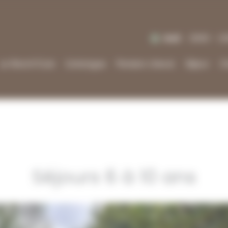
Jeudi
10h00 - 12
Le Ranch’Club
Catalogue
Pension cheval
Séjour
C
Séjours 6 à 10 ans