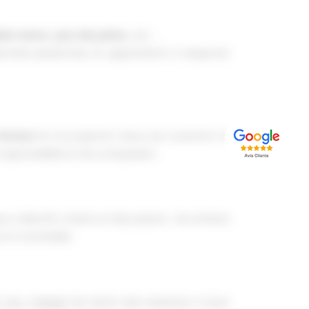
lade nature , jeux des pistes ,
etc …
onnels passionnés, ils apprendront à respecter
 chevaux
ils s’occuperont d’eux, les nourriront et
responsabilité et de compassion.
x collectifs, chants et discussions… les enfants
t à s’entraider.
 eux. L’équipe du ranch sera attentive à leurs