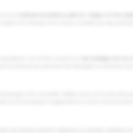
nt à une
multitude d’activités en plein air , Voltige, Tir à l’arc, Ba
xplorer les richesses de la nature. Encadrés par des professi
e quotidienne. Les enfants noueront un
lien privilégié avec les
avec les animaux leur permettra de développer un sentiment de 
partage et de convivialité. Veillées autour du feu de camp, jeu
ipants et les animateurs. Ils apprendront à vivre en communauté e
ant, les enfants pourront s’épanouir et prendre confiance en