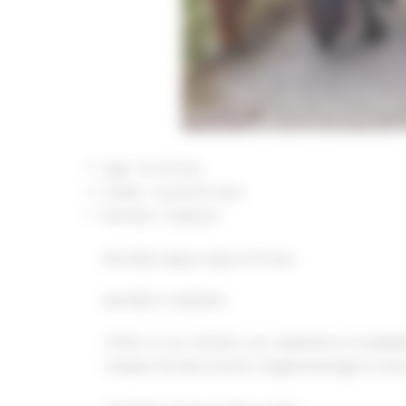
Âge : 6 à 10 ans
Durée : 4 jours/3 nuits
Nombre : 6 places
Été 2024 Séjour Ados 6-10 ans
NATURE ET PASSION
Offrez à vos enfants une expérience inoubliab
uniques de découverte, d’apprentissage et de 