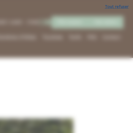
Tout refuser
Mon espace
Avis clients
h00 | 14h00 - 17h00
hambres d’hôtes
Tourisme
Tarifs
FAQ
Contact