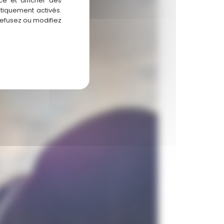
ce et afficher des
atiquement activés.
refusez ou modifiez