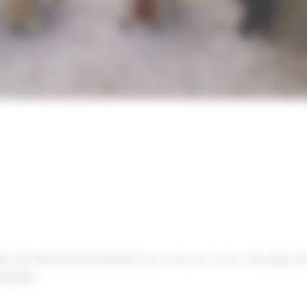
le cet été en les inscrivant à un
camp au ranch
! Au cœur d’u
partage.