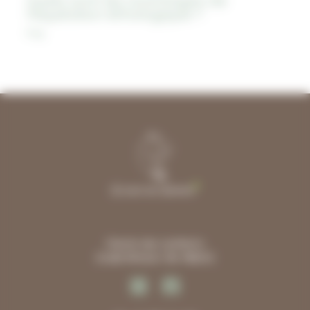
Quels sont les avantages de
l’équitation éthologique ?
Faq
Chemin des Lamberts
33480 MOULIS-EN-MEDOC