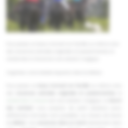
Pour passer un beau moment en famille ou même vivre
des vacances estivales originales et passionnantes, la
randonnée à cheval est une solution magique
Organisez votre balade équestre dans le Médoc
Pour passer un
beau moment en famille
ou même vivre
des
vacances estivales originales et passionnantes
, la
randonnée à cheval
est une solution magique. Le
Ranch
des Lambert
vous propose de partir plusieurs jours,
différentes formules sont possibles, au travers de terres
du
Médoc
. Vos
vacances dans un ranch
deviennent alors