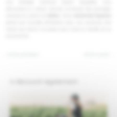
une véritable aventure durant lesquelles vous
découvrirez la culture vinicole, la beauté des paysages
naturels, la culture du
Médoc
. Votre
randonnée équestre
prend une nouvelle dimension avec ces vacances très
nature qui seront l’occasion pour toute la famille de se
reconnecter.
←
Article précédent
Article suivant
→
A découvrir également