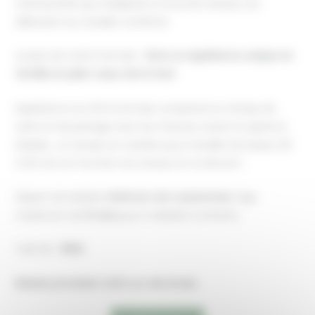
chevauchée qui s’adaptera à tous les niveaux, du
débutant au cavalier confirmé.
Le plus de cette formule :
Vivre un expérience unique en
famille en plein cœur de la foret
Expérience sur 2H la formule comprend un temps de
soins et de partage avec les chevaux avant et après la
balade , un temps en carrière pour installer les bases (10
à 30 min en fonction du niveau) et un Brunch .
Départ de balade
minimum de 4 personnes
. Âge
maximum de
14 ans
pour 2 adultes 2 enfants.
Tarif 2h :
190€
Balade privatisée tarifs sur demande .