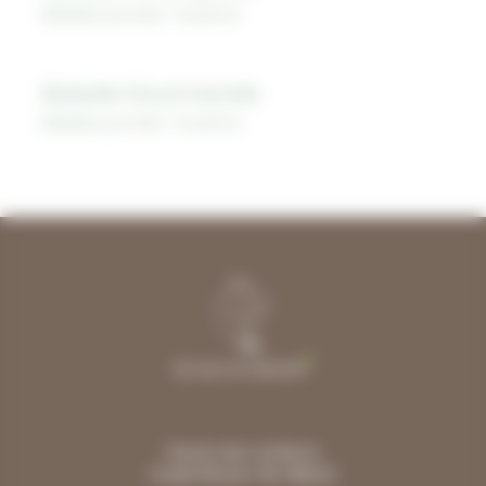
Balades journée
,
Tourisme
Balade Gourmande
Balades journée
,
Tourisme
Chemin des Lamberts
33480 MOULIS-EN-MEDOC