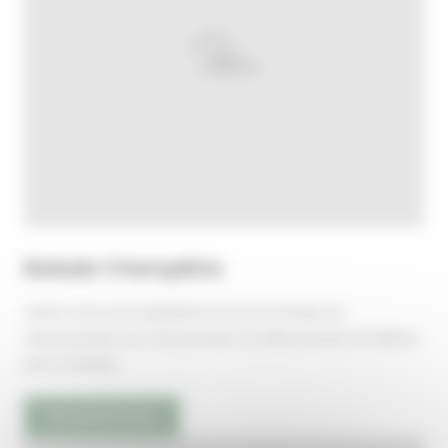
Balade Champêtre
Venez vivre une expérience hors du temps en
chevauchant sur une journée a la découverte du Médoc
vert a travers
En savoir plus