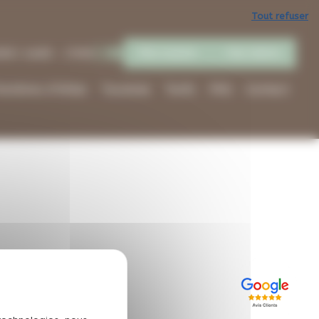
Tout refuser
Mon espace
Avis clients
h00 | 14h00 - 17h00
hambres d’hôtes
Tourisme
Tarifs
FAQ
Contact