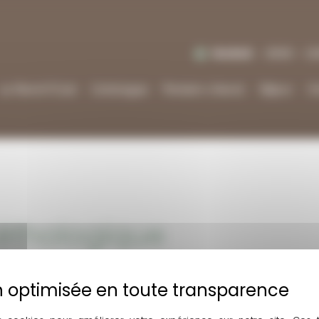
Vendredi
10h00 - 12
Le Ranch’Club
Catalogue
Pension cheval
Séjour
C
 éthologique
Stage d’équitation éthologique Lacanau