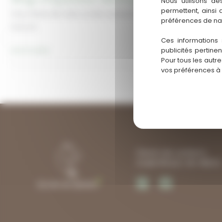
Nous utilisons de
permettent, ainsi
Vous rêvez de créer un lien authentique avec votre cheval
préférences de na
tout en
Ces informations 
Stage
Lire la suite
publicités pertine
Pour tous les autr
d’équitation
vos préférences à
éthologique
Bordeaux
Chemin des Lamberts
33480 MOULIS-EN-MEDO