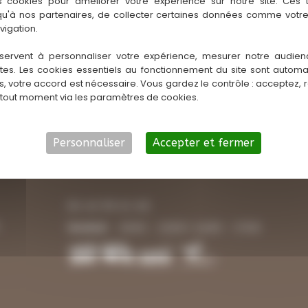
s cookies pour améliorer votre expérience sur notre site. Ces
 qu'à nos partenaires, de collecter certaines données comme votre
Imaginez-vous, en pleine forêt médocaine, entouré du
vigation.
doux murmure des feuilles et
servent à personnaliser votre expérience, mesurer notre audien
Stage
Lire la suite
ntes. Les cookies essentiels au fonctionnement du site sont autom
es, votre accord est nécessaire. Vous gardez le contrôle : acceptez, 
d’équitation
 tout moment via les paramètres de cookies.
éthologique
Lacanau
Personnaliser
Accepter et fermer
06 40 99 61 68
C
Vendredi
10h00 - 12h00 | 14h00 - 17h00